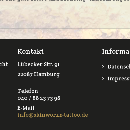
Kontakt
Informa
icht
Lübecker Str. 91
Datensc
22087 Hamburg
Impres
Telefon
040 / 88 23 73 98
E-Mail
info@skinworxx-tattoo.de