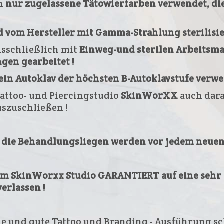
en
nur zugelassene Tätowierfarben verwendet, die
d vom Hersteller mit Gamma-Strahlung sterilisier
usschließlich mit
Einweg-und sterilen Arbeitsma
en gearbeitet !
 ein Autoklav der höchsten B-Autoklavstufe verwe
attoo- und Piercingstudio
SkinWorXX
auch dara
szuschließen !
e die Behandlungsliegen werden vor jedem neuen
im SkinWorxx Studio GARANTIERT auf eine sehr h
erlassen !
le und gute Tattoo und Branding - Ausführung s