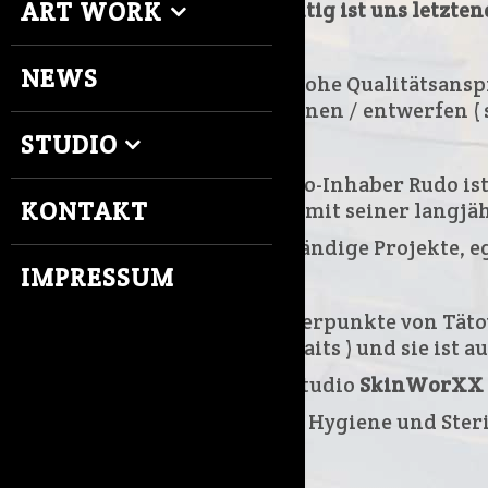
ART WORK
Wichtig ist uns letzte
NEWS
Der hohe Qualitätsanspr
zeichnen / entwerfen (
STUDIO
Studio-Inhaber Rudo ist
KONTAKT
Rudo
mit seiner langjä
aufwändige Projekte, eg
IMPRESSUM
Schwerpunkte von Tät
Portraits ) und sie ist 
Das Studio
SkinWorXX
Denn Hygiene und Steri