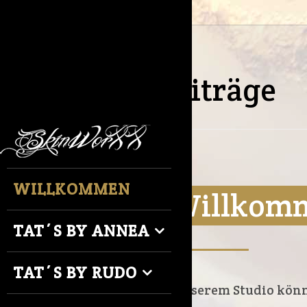
Beiträge
WILLKOMMEN
Willkomm
TAT´S BY ANNEA
___________
TAT´S BY RUDO
In unserem Studio kön