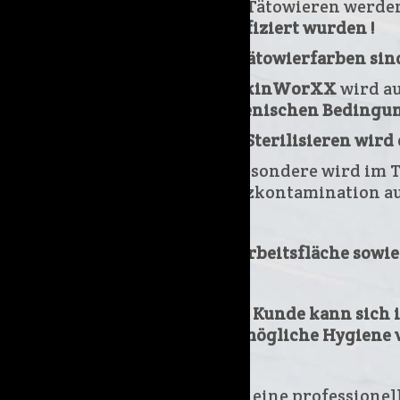
Zum Tätowieren werd
zertifiziert wurden !
Die Tätowierfarben sin
Bei
SkinWorXX
wird a
hygienischen Bedingung
Zum Sterilisieren wird
Insbesondere wird im T
Kreuzkontamination au
Die Arbeitsfläche sowi
Jeder Kunde kann sich 
bestmögliche Hygiene v
Denn eine professionel