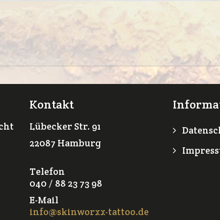
Kontakt
Informa
icht
Lübecker Str. 91
Datensc
22087 Hamburg
Impres
Telefon
040 / 88 23 73 98
E-Mail
info@skinworxx-tattoo.de