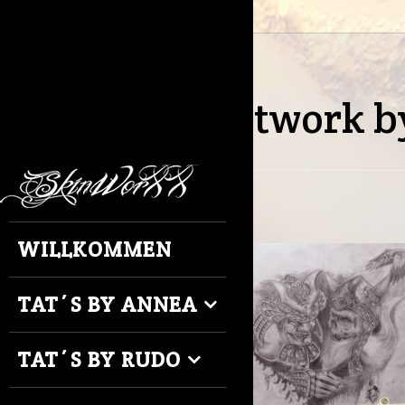
Artwork b
WILLKOMMEN
TAT´S BY ANNEA
TAT´S BY RUDO