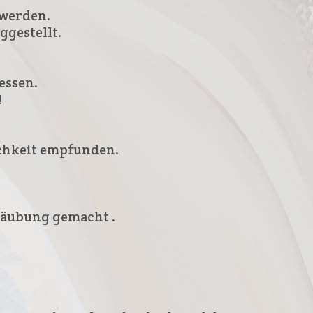
 werden.
gestellt.
essen.
!
ichkeit empfunden.
etäubung gemacht .