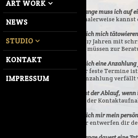
ART WORK
Wie lange muss ich auf e
Normalerweise kannst 
NEWS
Kann ich mich tätowieren 
STUDIO
Ja, ab 17 Jahren mit sc
Diese müssen zur Bera
KONTAKT
Muss ich eine Anzahlung 
Ja, für feste Termine is
IMPRESSUM
Die Anzahlung verfällt
Wie ist der Ablauf, wenn
Nach der Kontaktaufnah
Kann ich mir mein persönl
Ja, wir entwerfen dir 
Wie lange dauert eine Tat