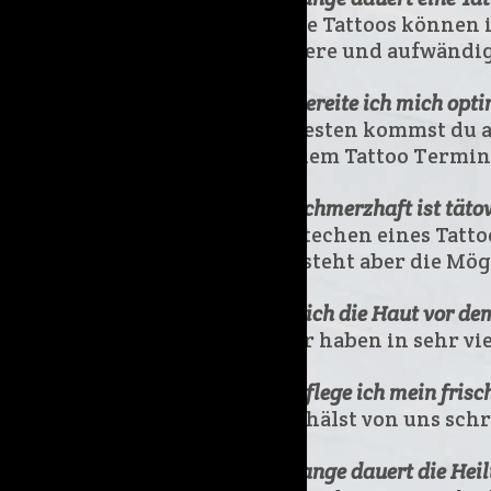
Kleine Tattoos können 
Größere und aufwändige
Wie bereite ich mich opt
Am besten kommst du a
Vor dem Tattoo Termin
Wie schmerzhaft ist täto
Das Stechen eines Tatt
Es besteht aber die Mög
Kann ich die Haut vor de
Ja, wir haben in sehr 
Wie pflege ich mein frisc
Du erhälst von uns schr
Wie lange dauert die Hei