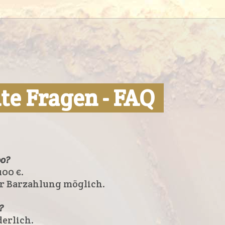
lte Fragen - FAQ
oo?
100 €.
nur Barzahlung möglich.
?
derlich.