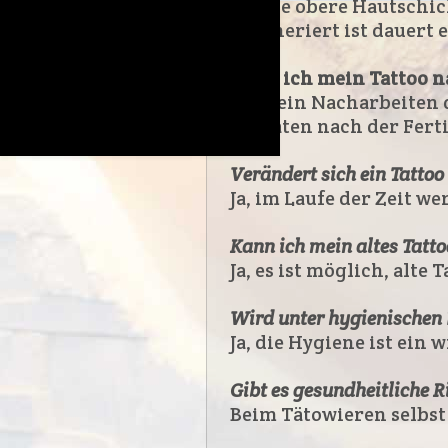
Bis die obere Hautschic
regeneriert ist dauert 
Kann ich mein Tattoo n
Falls ein Nacharbeiten 
Monaten nach der Ferti
Verändert sich ein Tattoo
Ja, im Laufe der Zeit w
Kann ich mein altes Tatto
Ja,
es
ist
möglich,
alte
T
Wird unter hygienischen
Ja,
die
Hygiene
ist
ein
w
Gibt es gesundheitliche 
Beim
Tätowieren
selbs