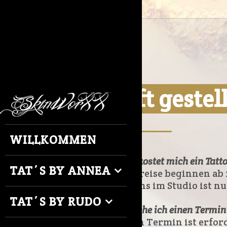
Oft gestel
_________
WILLKOMMEN
Was kostet mich ein Tatt
TAT´S BY ANNEA
Die Preise beginnen ab 
Bei uns im Studio ist 
TAT´S BY RUDO
Brauche ich einen Termin
Ja, ein Termin ist erfor