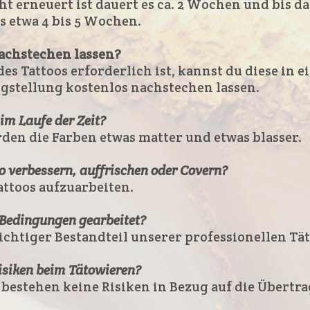
ht erneuert ist dauert es ca. 2 Wochen und bis d
es etwa 4 bis 5 Wochen.
achstechen lassen?
des Tattoos erforderlich ist, kannst du diese i
gstellung kostenlos nachstechen lassen.
 im Laufe der Zeit?
erden die Farben etwas matter und etwas blasser.
o verbessern, auffrischen oder Covern?
attoos
aufzuarbeiten.
 Bedingungen gearbeitet?
ichtiger
Bestandteil
unserer
professionellen
Tät
Risiken beim Tätowieren?
t
bestehen
keine
Risiken
in
Bezug
auf
die
Übertr