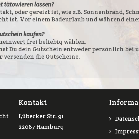
t tätowieren lassen?
akt, oder gereizt ist, wie z.B. Sonnenbrand, Sch
 ist. Vor einem Badeurlaub und während einer 
Gutschein kaufen?
heinwert frei beliebig wählen.
t Du dein Gutschein entweder persönlich bei un
r versenden die Gutscheine.
Kontakt
Informa
icht
Lübecker Str. 91
Datensc
22087 Hamburg
Impres